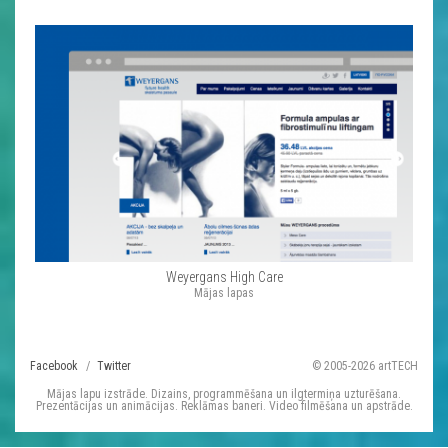
Weyergans High Care
Mājas lapas
Facebook
Twitter
© 2005-2026 artTECH
Mājas lapu izstrāde. Dizains, programmēšana un ilgtermiņa uzturēšana.
Prezentācijas un animācijas. Reklāmas baneri. Video filmēšana un apstrāde.