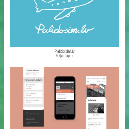
Palidosim.lv
Mājas lapas