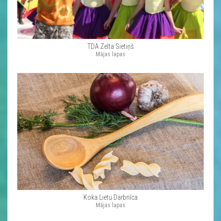
TDA Zelta Sietiņš
Mājas lapas
Koka Lietu Darbnīca
Mājas lapas