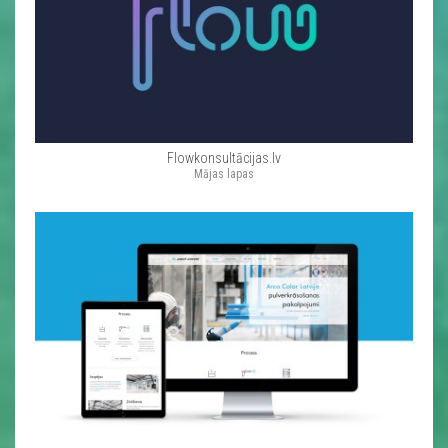
Flowkonsultācijas.lv
Mājas lapas