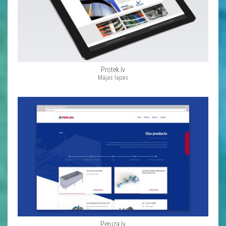
Protek.lv
Mājas lapas
Peruza.lv