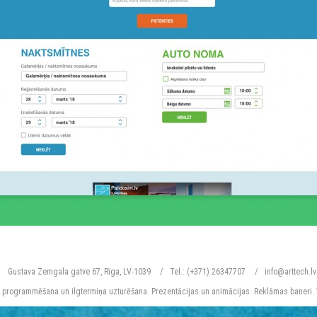
Gustava Zemgala gatve 67, Rīga, LV-1039
Tel.:
(+371) 26347707
info@arttech.lv
, programmēšana un ilgtermiņa uzturēšana. Prezentācijas un animācijas. Reklāmas baneri.