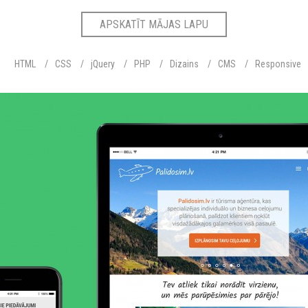
APSKATĪT MĀJAS LAPU
HTML
CSS
jQuery
PHP
Dizains
CMS
Responsive