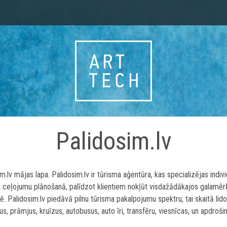
Palidosim.lv
m.lv mājas lapa. Palidosim.lv ir tūrisma aģentūra, kas specializējas indiv
 ceļojumu plānošanā, palīdzot klientiem nokļūt visdažādākajos galamēr
ē. Palidosim.lv piedāvā pilnu tūrisma pakalpojumu spektru, tai skaitā lid
nus, prāmjus, kruīzus, autobusus, auto īri, transfēru, viesnīcas, un apdroši