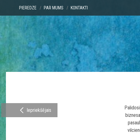
PIEREDZE
PAR MUMS
KONTAKTI
Palidosi
Iepriekšējais
biznesa
pasaul
vilcie