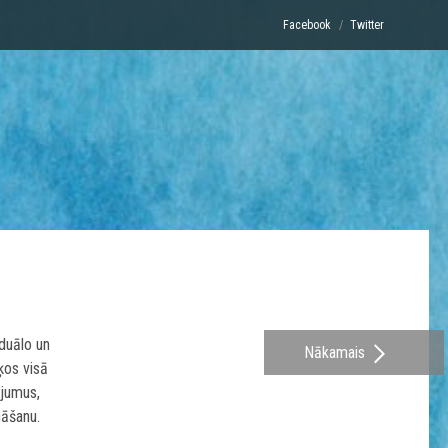
Facebook
Twitter
iduālo un
Nākamais
ķos visā
ojumus,
nāšanu.