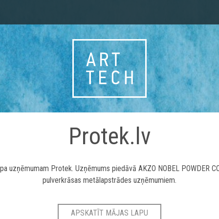
Protek.lv
lapa uzņēmumam Protek. Uzņēmums piedāvā AKZO NOBEL POWDER C
pulverkrāsas metālapstrādes uzņēmumiem.
APSKATĪT MĀJAS LAPU