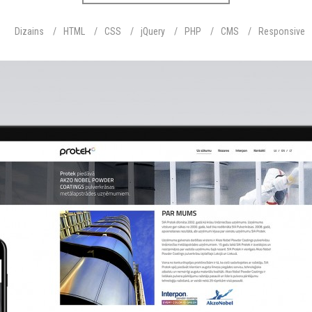
Dizains
HTML
CSS
jQuery
PHP
CMS
Responsive