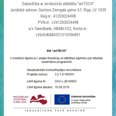
Sabiedrība ar ierobežotu atbildību "artTECH"
Juridiskā adrese: Gustava Zemgala gatve 67, Rīga, LV-1039
Reģ.nr.: 41203024498
PVN.nr.: LV41203024498
a/s Swedbank, HABALV22, Konta nr.:
LV64HABA0551010596891